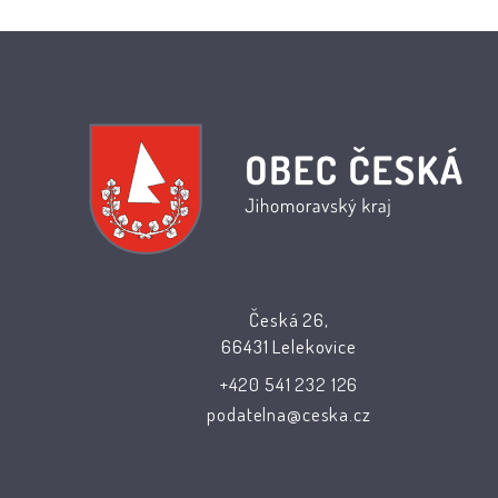
Česká 26,
66431 Lelekovice
+420 541 232 126
podatelna@ceska.cz