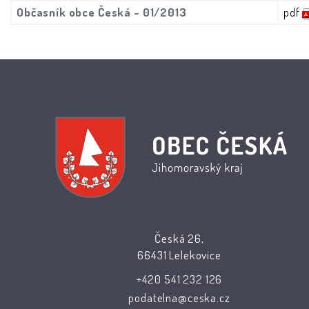
Občasník obce Česká - 01/2013
pdf
Česká 26,
66431 Lelekovice
+420 541 232 126
podatelna@ceska.cz