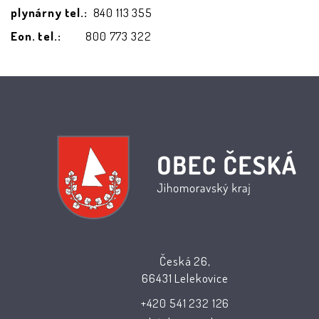
plynárny tel.:
840 113 355
Eon. tel.:
800 773 322
Česká 26,
66431 Lelekovice
+420 541 232 126