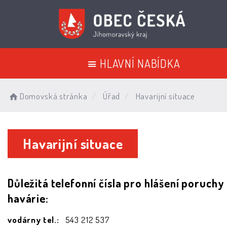
HLAVNÍ NABÍDKA
Domovská stránka
Úřad
Havarijní situace
Havarijní situace
Důležitá telefonní čísla pro hlášení poruchy
havárie:
vodárny tel.:
543 212 537