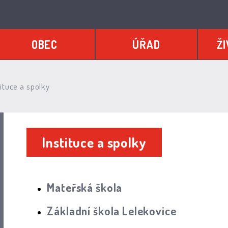
OBEC
ÚŘAD
ŽI
ituce a spolky
Instituce a spolky
Mateřská škola
Základní škola Lelekovice