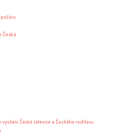
 požáru
ce Česká
o vysílání České televize a Českého rozhlasu
h