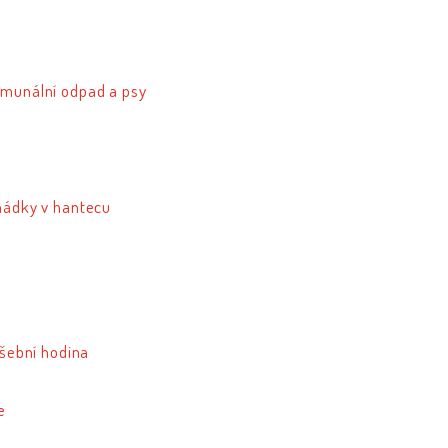
omunální odpad a psy
ohádky v hantecu
ušební hodina
e