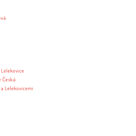
ová
 Lelekovice
ce Česká
 a Lelekovicemi