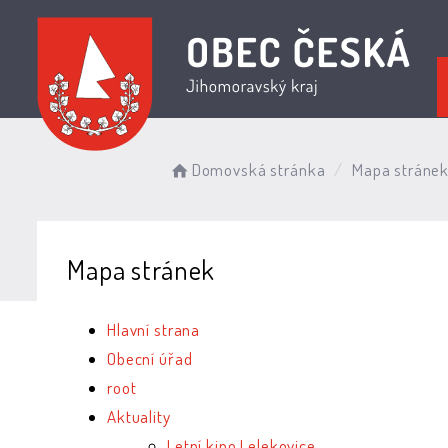
Domovská stránka
Mapa stráne
Mapa stránek
Hlavní strana
Obecní úřad
root
Aktuality
Letní kino Lelekovice