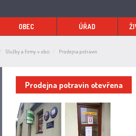
OBEC
ÚŘAD
ŽI
Služby a firmy v obci
Prodejna potravin
Prodejna potravin otevřena