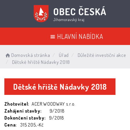
HLAVNÍ NABÍDKA
Domovská stránka
Úřad
Důležité investiční akce
Dětské hřiště Nádavky 2018
Dětské hřiště Nádavky 2018
Zhotovitel:
ACER WOODWAY s.r.o.
Zahájení stavby:
9/2018
Dokončení stavby:
9/2018
Cena:
315 205,-Kč