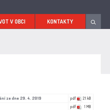
VOT V OBCI
KONTAKTY
ní ze dne 29. 4. 2019
pdf
21 kB
pdf
1 MB