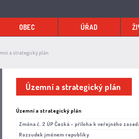
OBEC
ÚŘAD
ŽI
ní a strategický plán
Územní a strategický plán
Územní a strategický plán
Změna č. 2 ÚP Česká - příloha k veřejného zasedá
Rozsudek jménem republiky