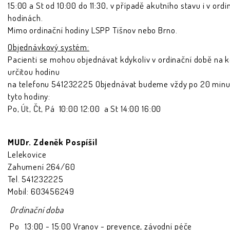
15:00 a St od 10:00 do 11:30, v případě akutního stavu i v ord
hodinách.
Mimo ordinační hodiny LSPP Tišnov nebo Brno.
Objednávkový systém:
Pacienti se mohou objednávat kdykoliv v ordinační době na k
určitou hodinu
na telefonu 541232225 Objednávat budeme vždy po 20 minu
tyto hodiny:
Po, Út, Čt, Pá 10:00 12:00 a St 14:00 16:00
MUDr. Zdeněk Pospíšil
Lelekovice
Zahumení 264/60
Tel. 541232225
Mobil: 603456249
Ordinační doba
Po
13:00 - 15:00 Vranov - prevence, závodní péče