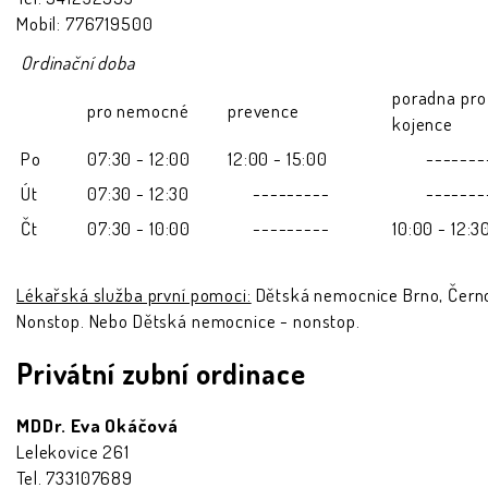
Mobil: 776719500
Ordinační doba
poradna pro
pro nemocné
prevence
kojence
Po
07:30 - 12:00
12:00 - 15:00
-------
Út
07:30 - 12:30
---------
-------
Čt
07:30 - 10:00
---------
10:00 - 12:3
Lékařská služba první pomoci:
Dětská nemocnice Brno, Černo
Nonstop. Nebo Dětská nemocnice - nonstop.
Privátní zubní ordinace
MDDr. Eva Okáčová
Lelekovice 261
Tel. 733107689