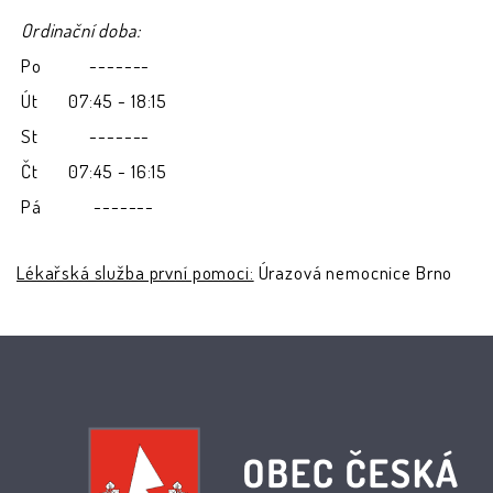
Ordinační doba:
Po
-------
Út
07:45 - 18:15
St
-------
Čt
07:45 - 16:15
Pá
-------
Lékařská služba první pomoci:
Úrazová nemocnice Brno