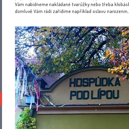
Vám nabídneme nakládané tvarůžky nebo třeba klobásku z 
domluvě Vám rádi zařídíme například oslavu narozenin, v