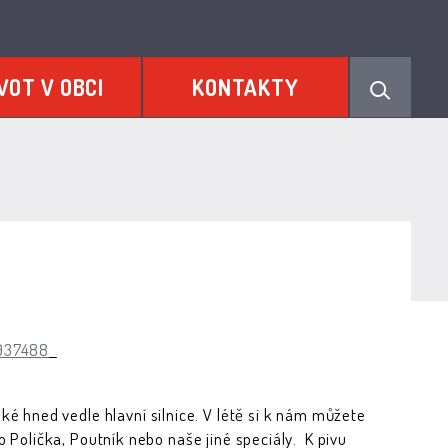
VOT V OBCI
KONTAKTY
0937488
 hned vedle hlavní silnice. V létě si k nám můžete
vo Polička, Poutník nebo naše jiné speciály. K pivu