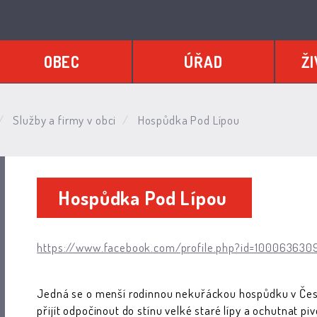
OBEC
ÚŘAD
ŽI
Služby a firmy v obci
Hospůdka Pod Lípou
Hospůdka Pod Lípou
https://www.facebook.com/profile.php?id=10006363
Jedná se o menší rodinnou nekuřáckou hospůdku v České
přijít odpočinout do stínu velké staré lípy a ochutnat pi