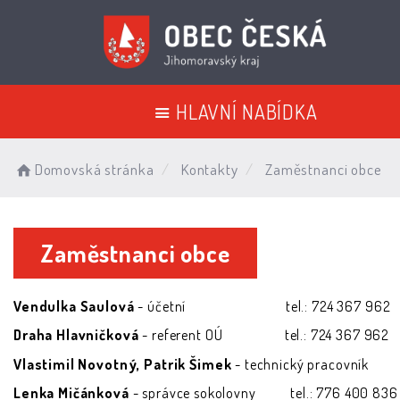
HLAVNÍ NABÍDKA
Domovská stránka
Kontakty
Zaměstnanci obce
Zaměstnanci obce
Vendulka Saulová
- účetní tel.: 724 367 962
Draha Hlavničková
- referent OÚ tel.: 724 367 962
Vlastimil Novotný, Patrik Šimek
- technický pracovník
Lenka Mičánková
- správce sokolovny tel.: 776 400 836