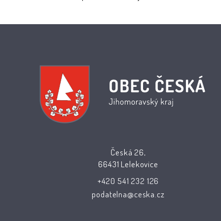
Česká 26,
66431 Lelekovice
+420 541 232 126
podatelna@ceska.cz