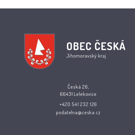
Česká 26,
66431 Lelekovice
+420 541 232 126
podatelna@ceska.cz