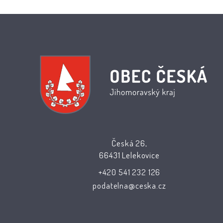
Česká 26,
66431 Lelekovice
+420 541 232 126
podatelna@ceska.cz