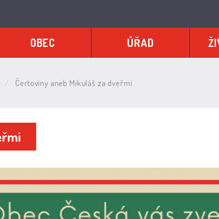
OBEC
ÚŘAD
ŽI
e
Čertoviny aneb Mikuláš za dveřmi
eřmi