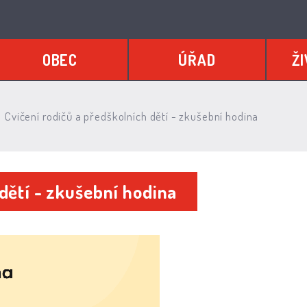
OBEC
ÚŘAD
ŽI
Cvičení rodičů a předškolních dětí - zkušební hodina
 dětí - zkušební hodina