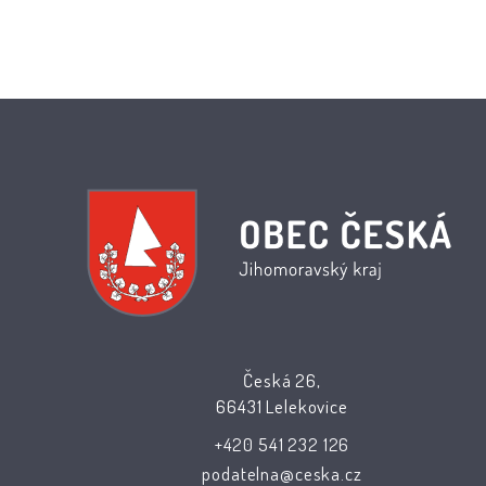
Česká 26,
66431 Lelekovice
+420 541 232 126
podatelna@ceska.cz