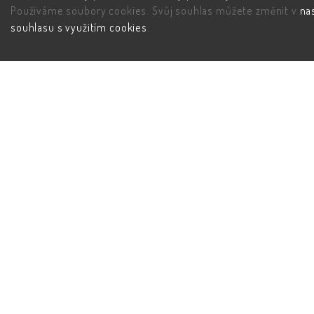
Používáme soubory cookies. Svůj souhlas můžete změnit v
na
souhlasu s využitím cookies
.