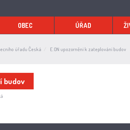
OBEC
ÚŘAD
ŽI
ecního úřadu Česká
E.ON upozornění k zateplování budov
í budov
ká