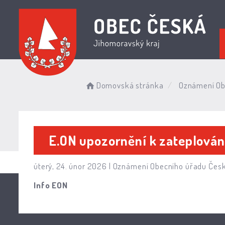
Domovská stránka
Oznámení Ob
E.ON upozornění k zateplován
úterý, 24. únor 2026 |
Oznámení Obecního úřadu Čes
Info EON