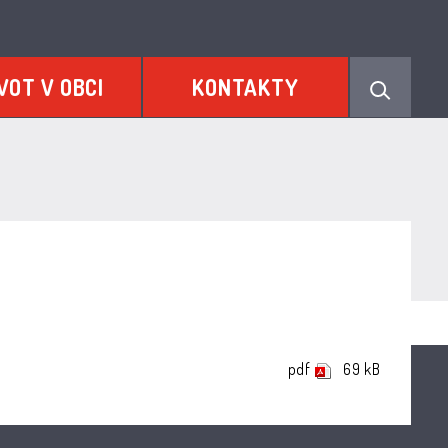
VOT V OBCI
KONTAKTY
pdf
69 kB