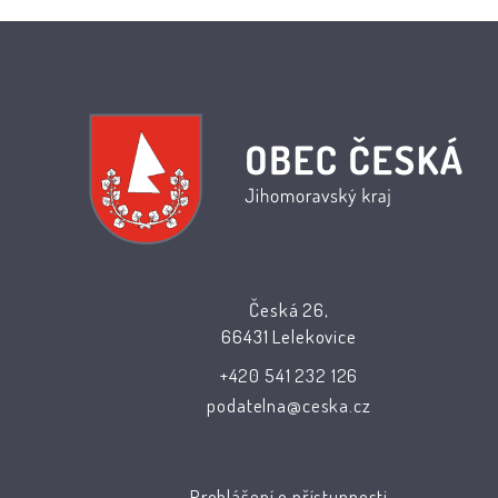
Česká 26,
66431 Lelekovice
+420 541 232 126
podatelna@ceska.cz
Prohlášení o přístupnosti