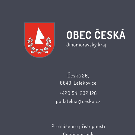
Česká 26,
66431 Lelekovice
+420 541 232 126
podatelna@ceska.cz
Prohlášení o přístupnosti
Odběr novinek