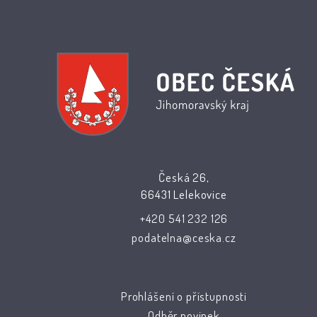
Česká 26,
66431 Lelekovice
+420 541 232 126
podatelna@ceska.cz
Prohlášení o přístupnosti
Odběr novinek