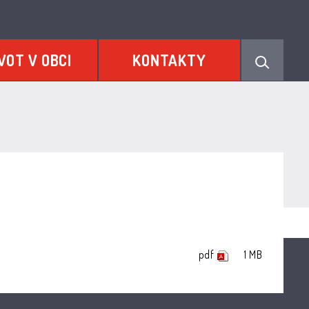
VOT V OBCI
KONTAKTY
pdf
1 MB