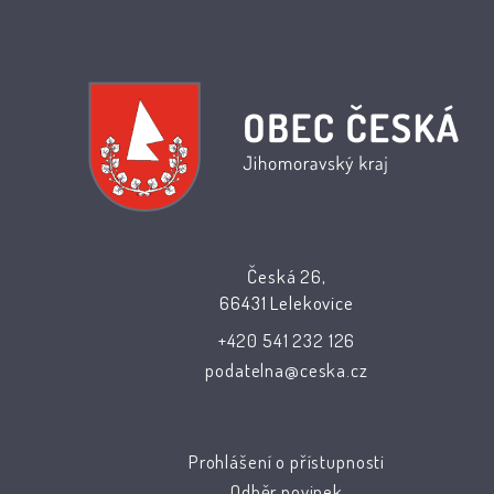
Česká 26,
66431 Lelekovice
+420 541 232 126
podatelna@ceska.cz
Prohlášení o přístupnosti
Odběr novinek