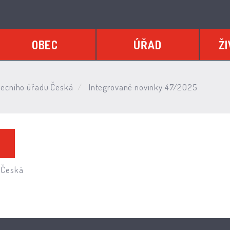
OBEC
ÚŘAD
ŽI
ecního úřadu Česká
Integrované novinky 47/2025
 Česká