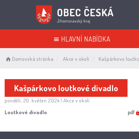
HLAVNÍ NABÍDKA
Domovská stránka
Akce v okolí
Kašpárkovo loutko
Kašpárkovo loutkové divadlo
pondělí, 20. květen 2024 |
Akce v okolí
Loutkové divadlo
pdf