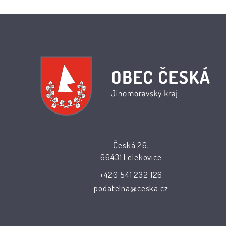
Česká 26,
66431 Lelekovice
+420 541 232 126
podatelna@ceska.cz