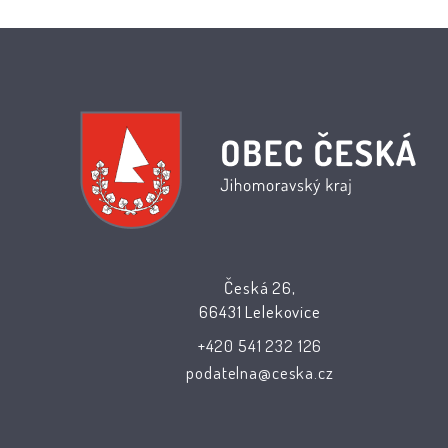
Česká 26,
66431 Lelekovice
+420 541 232 126
podatelna@ceska.cz