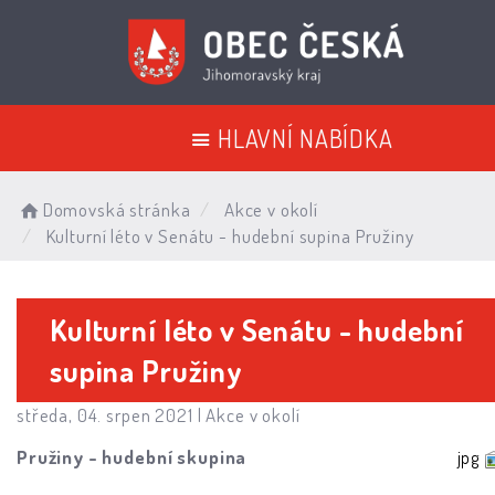
HLAVNÍ NABÍDKA
Domovská stránka
Akce v okolí
Kulturní léto v Senátu - hudební supina Pružiny
Kulturní léto v Senátu - hudební
supina Pružiny
středa, 04. srpen 2021 |
Akce v okolí
Pružiny - hudební skupina
jpg