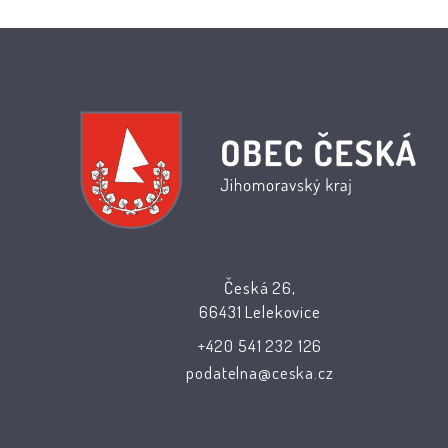
Česká 26,
66431 Lelekovice
+420 541 232 126
podatelna@ceska.cz