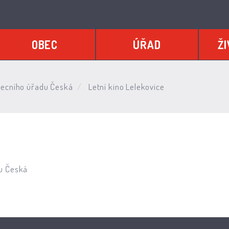
OBEC
ÚŘAD
ŽI
ecního úřadu Česká
Letní kino Lelekovice
u Česká