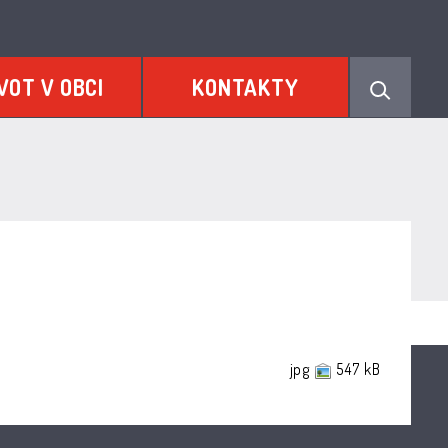
VOT V OBCI
KONTAKTY
jpg
547 kB