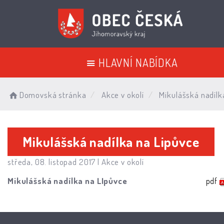
HLAVNÍ NABÍDKA
Domovská stránka
Akce v okolí
Mikulášská nadílk
Mikulášská nadílka na Lipůvce
středa, 08. listopad 2017 |
Akce v okolí
Mikulášská nadílka na LIpůvce
pdf