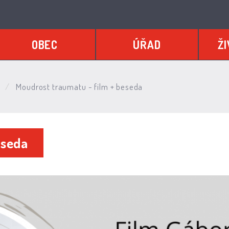
OBEC
ÚŘAD
ŽI
e
Moudrost traumatu - film + beseda
eseda