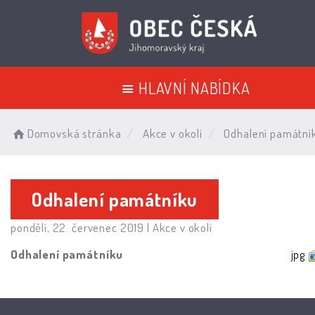
HLAVNÍ NABÍDKA
Domovská stránka
Akce v okolí
Odhalení památní
Odhalení památníku
pondělí, 22. červenec 2019 |
Akce v okolí
Odhalení památníku
jpg