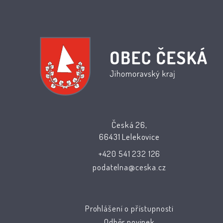
Česká 26,
66431 Lelekovice
+420 541 232 126
podatelna@ceska.cz
Prohlášení o přístupnosti
Odběr novinek