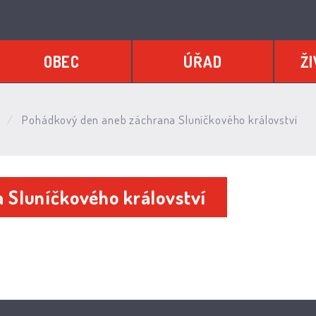
OBEC
ÚŘAD
ŽI
e
Pohádkový den aneb záchrana Sluníčkového království
 Sluníčkového království