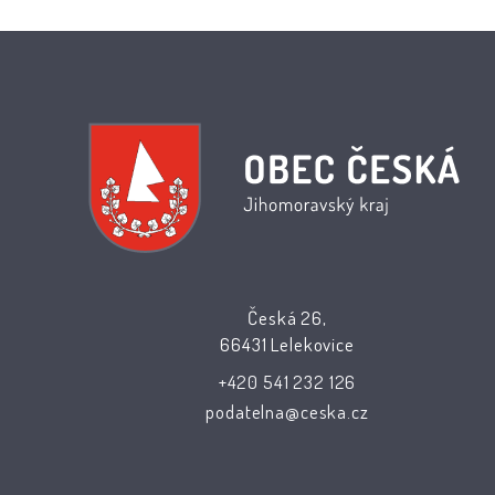
Česká 26,
66431 Lelekovice
+420 541 232 126
podatelna@ceska.cz