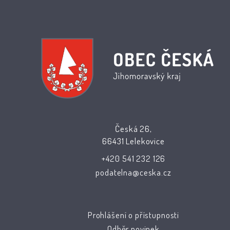
Česká 26,
66431 Lelekovice
+420 541 232 126
podatelna@ceska.cz
Prohlášení o přístupnosti
Odběr novinek