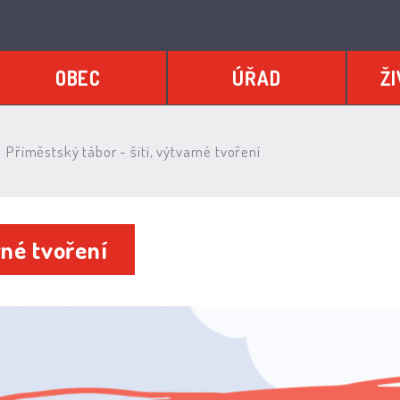
OBEC
ÚŘAD
ŽI
Příměstský tábor - šití, výtvarné tvoření
rné tvoření