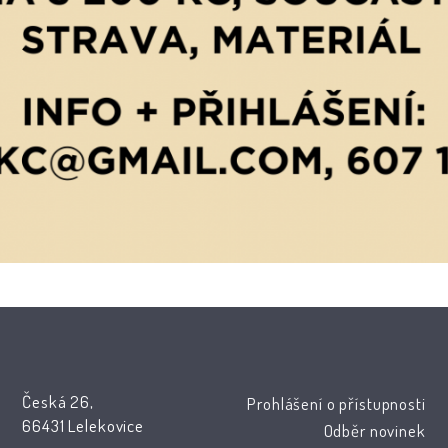
Česká 26,
Prohlášení o přístupnosti
66431 Lelekovice
Odběr novinek