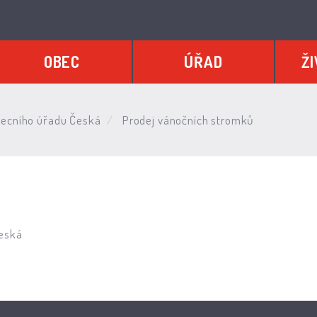
OBEC
ÚŘAD
ŽI
ecního úřadu Česká
Prodej vánočních stromků
eská