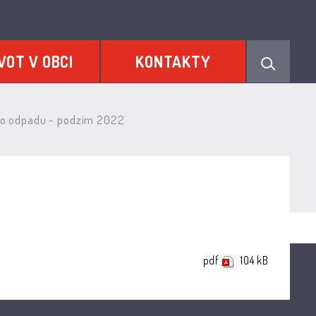
VOT V OBCI
KONTAKTY
o odpadu - podzim 2022
pdf
104 kB