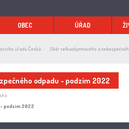
OBEC
ÚŘAD
ŽI
ecního úřadu Česká
Sběr velkoobjemového a nebezpečnéh
ezpečného odpadu - podzim 2022
eská
 - podzim 2022