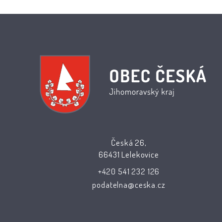
Česká 26,
66431 Lelekovice
+420 541 232 126
podatelna@ceska.cz