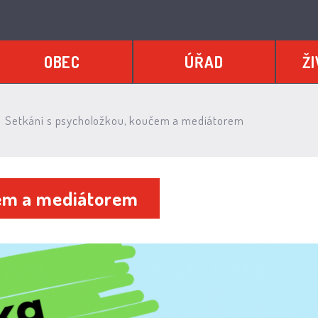
OBEC
ÚŘAD
ŽI
Setkání s psycholožkou, koučem a mediátorem
čem a mediátorem