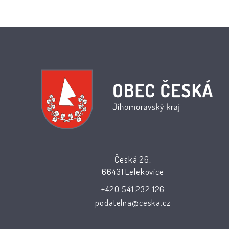
Česká 26,
66431 Lelekovice
+420 541 232 126
podatelna@ceska.cz