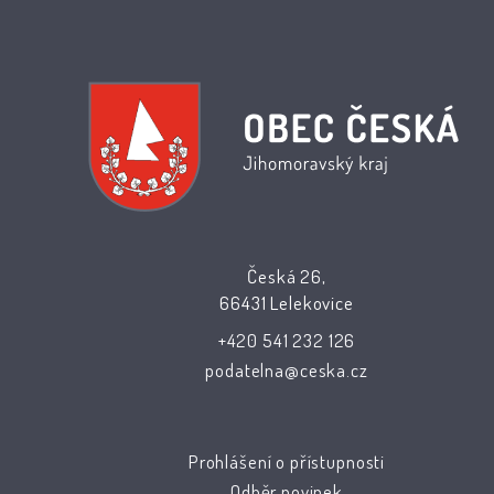
Česká 26,
66431 Lelekovice
+420 541 232 126
podatelna@ceska.cz
Prohlášení o přístupnosti
Odběr novinek