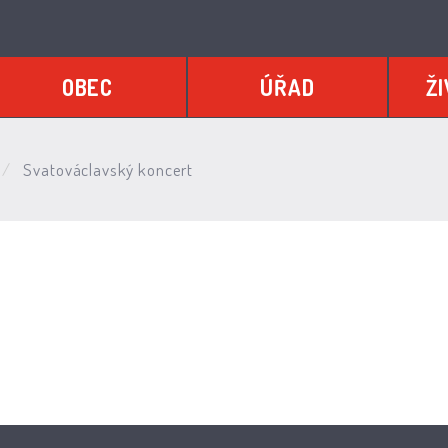
OBEC
ÚŘAD
ŽI
Svatováclavský koncert