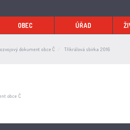
OBEC
ÚŘAD
ŽI
rozvojový dokument obce Č
Tříkrálová sbírka 2016
ent obce Č