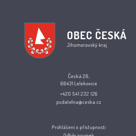
Česká 26,
66431 Lelekovice
+420 541 232 126
podatelna@ceska.cz
Prohlášení o přístupnosti
Odběr novinek