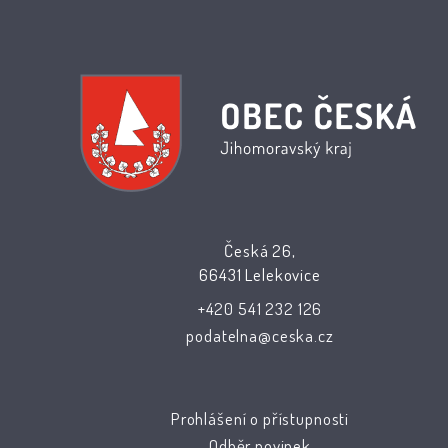
Česká 26,
66431 Lelekovice
+420 541 232 126
podatelna@ceska.cz
Prohlášení o přístupnosti
Odběr novinek