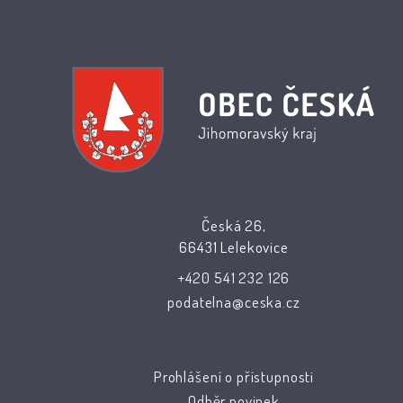
Česká 26,
66431 Lelekovice
+420 541 232 126
podatelna@ceska.cz
Prohlášení o přístupnosti
Odběr novinek