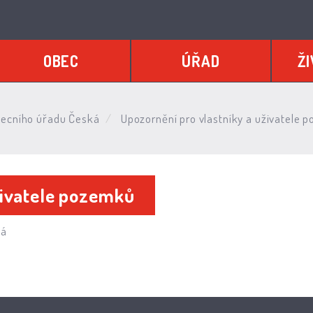
OBEC
ÚŘAD
ŽI
ecního úřadu Česká
Upozornění pro vlastníky a uživatele 
živatele pozemků
ká