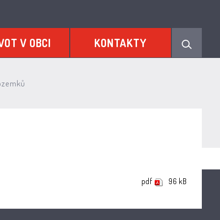
VOT V OBCI
KONTAKTY
pozemků
pdf
96 kB