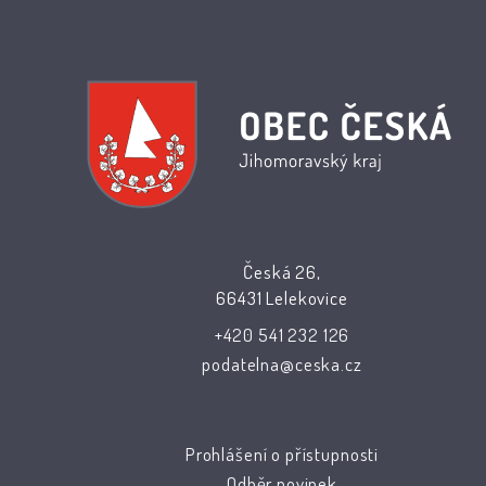
Česká 26,
66431 Lelekovice
+420 541 232 126
podatelna@ceska.cz
Prohlášení o přístupnosti
Odběr novinek