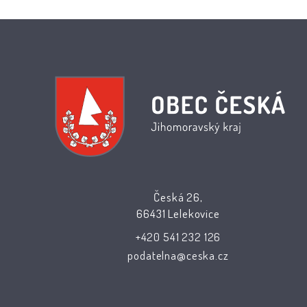
Česká 26,
66431 Lelekovice
+420 541 232 126
podatelna@ceska.cz